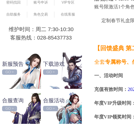
密码找回
账号申诉
VIP专区
账号限激活1个角
自助服务
角色交易
在线客服
定制春节礼盒限量
维护时间：周二 7:30-10:30
客服热线：028-85437733
【回馈盛典 第
全套
专属称号、
新服预告
下载游戏
GO >
GO >
一、
活动时间
充值有效时间：
20
合服查询
合服活动
年度VIP升级时间
GO >
GO >
年度VIP领奖时间