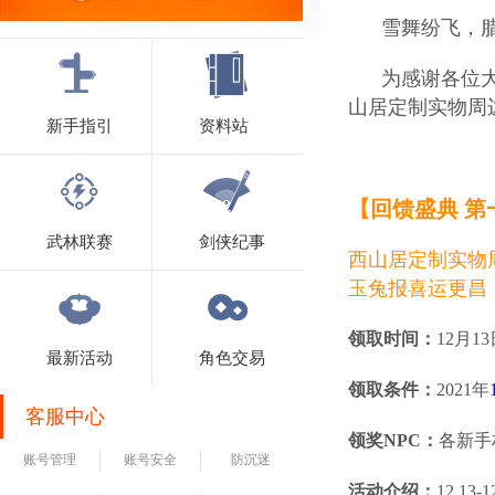
雪舞纷飞，腊
为感谢各位大侠
山居定制实物周
新手指引
资料站
【回馈盛典 第
武林联赛
剑侠纪事
西山居定制实物
玉兔报喜运更昌
领取时间：
12月13
最新活动
角色交易
领取条件：
2021年
客服中心
领奖NPC：
各新手
账号管理
账号安全
防沉迷
活动介绍：
12.