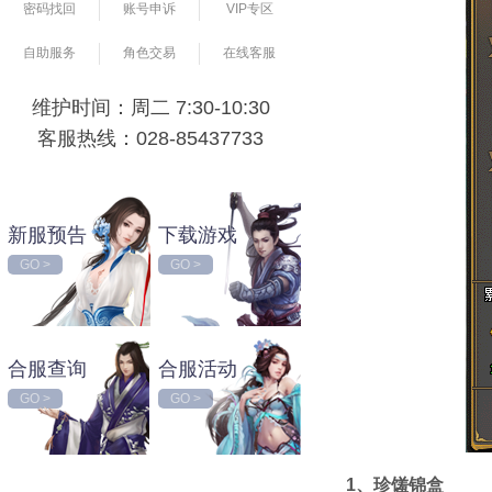
密码找回
账号申诉
VIP专区
自助服务
角色交易
在线客服
维护时间：周二 7:30-10:30
客服热线：028-85437733
新服预告
下载游戏
GO >
GO >
合服查询
合服活动
GO >
GO >
1、珍馐锦盒