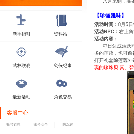
八月来到，品鉴
【珍馐雅味】
活动时间：
8月5日
活动NPC：
右上角
新手指引
资料站
活动内容：
每日达成活跃即可
多的莲藕，也可前
打开礼盒除莲藕外
武林联赛
剑侠纪事
璨的珍珠贝·真、碧
最新活动
角色交易
客服中心
账号管理
账号安全
防沉迷