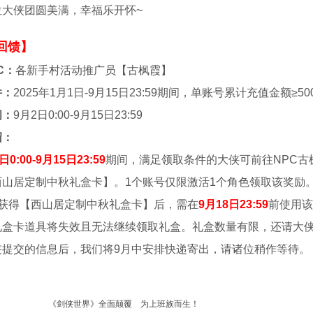
位大侠团圆美满，幸福乐开怀~
回馈】
C：
各新手村活动推广员【古枫霞】
件：
2025年1月1日-9月15日23:59期间，单账号累计充值金额≥50
间：
9月2日0:00-9月15日23:59
绍：
日0:00-9月15日23:59
期间，满足领取条件的大侠可前往NPC
西山居定制中秋礼盒卡】。1个账号仅限激活1个角色领取该奖励
侠获得【西山居定制中秋礼盒卡】后，需在
9月18日23:59
前使用该
礼盒卡道具将失效且无法继续领取礼盒。礼盒数量有限，还请大
侠提交的信息后，我们将9月中安排快递寄出，请诸位稍作等待。
《剑侠世界》全面颠覆 为上班族而生！