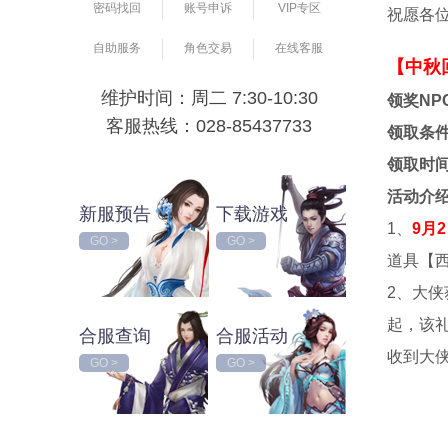
密码找回
账号申诉
VIP专区
祝愿各
自助服务
角色交易
在线客服
【中秋
维护时间：周二 7:30-10:30
领奖NP
客服热线：028-85437733
领取条
领取时
活动介
新服预告
下载游戏
1、
9月2
GO >
GO >
道具【
2、大
起，该
合服查询
合服活动
收到大
GO >
GO >