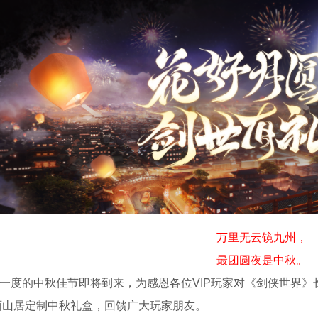
万里无云镜九州，
最团圆夜是中秋。
度的中秋佳节即将到来，为感恩各位VIP玩家对《剑侠世界》
西山居定制中秋礼盒，回馈广大玩家朋友。