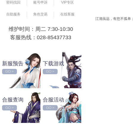
密码找回
账号申诉
VIP专区
自助服务
角色交易
在线客服
江湖虽远，有您不孤单
维护时间：周二 7:30-10:30
客服热线：028-85437733
新服预告
下载游戏
GO >
GO >
合服查询
合服活动
GO >
GO >