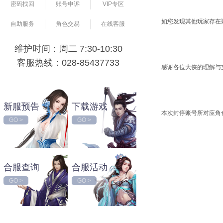
密码找回
账号申诉
VIP专区
如您发现其他玩家存在疑
自助服务
角色交易
在线客服
维护时间：周二 7:30-10:30
客服热线：028-85437733
感谢各位大侠的理解与
新服预告
下载游戏
本次封停账号所对应角
GO >
GO >
合服查询
合服活动
GO >
GO >