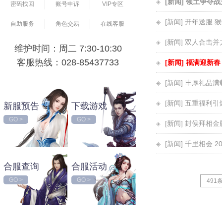
[新闻] 领土争夺
密码找回
账号申诉
VIP专区
[新闻] 开年送服
自助服务
角色交易
在线客服
[新闻] 双人合击
维护时间：周二 7:30-10:30
客服热线：028-85437733
[新闻] 福满迎新春
[新闻] 丰厚礼品
[新闻] 五重福利
新服预告
下载游戏
GO >
GO >
[新闻] 封侯拜相
[新闻] 千里相会
合服查询
合服活动
GO >
GO >
491