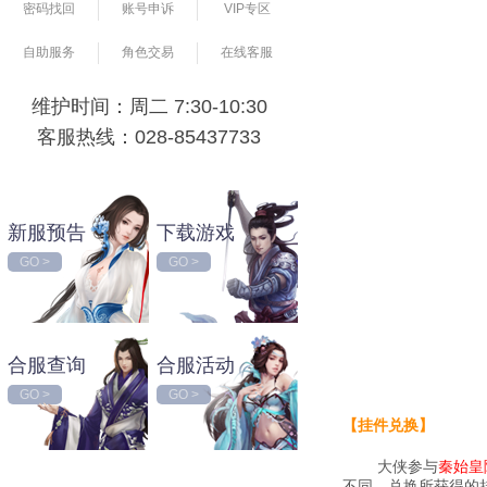
密码找回
账号申诉
VIP专区
自助服务
角色交易
在线客服
维护时间：周二 7:30-10:30
客服热线：028-85437733
新服预告
下载游戏
GO >
GO >
合服查询
合服活动
GO >
GO >
【挂件兑换】
大侠参与
秦始皇
不同。兑换所获得的