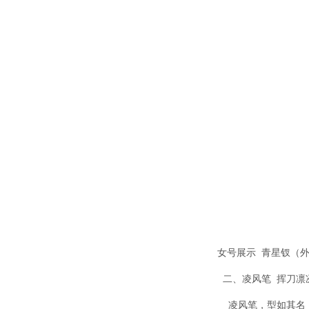
女号展示 青星钗（外
二、凌风笔 挥刀凛
凌风笔，型如其名，