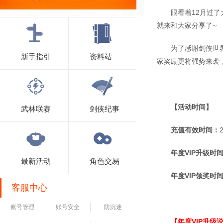
眼看着12月过
就来和大家分享了~
为了感谢剑侠世
新手指引
资料站
家奖励更将强势来袭
【活动时间】
武林联赛
剑侠纪事
充值有效时间：
年度VIP升级时
最新活动
角色交易
年度VIP领奖时
客服中心
账号管理
账号安全
防沉迷
【年度VIP
升级