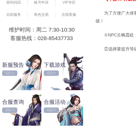
密码找回
账号申诉
VIP专区
为了方便广大侠
自助服务
角色交易
在线客服
级！
维护时间：周二 7:30-10:30
①NPC古枫霞处
客服热线：028-85437733
②选择要提升等
新服预告
下载游戏
GO >
GO >
合服查询
合服活动
GO >
GO >