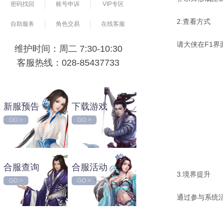
密码找回
账号申诉
VIP专区
2.查看方式
自助服务
角色交易
在线客服
请大侠在F1
维护时间：周二 7:30-10:30
客服热线：028-85437733
新服预告
下载游戏
GO >
GO >
合服查询
合服活动
3.境界提升
GO >
GO >
通过参与系统