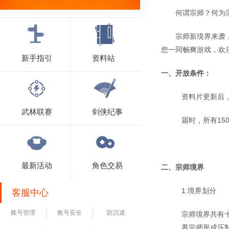
何谓宗师？何为
宗师新境界来袭
您一同畅爽游戏，欢
新手指引
资料站
一、开放条件：
资料片更新后，
武林联赛
剑侠纪事
届时，所有1
最新活动
角色交易
二、宗师境界
1.境界划分
客服中心
账号管理
账号安全
防沉迷
宗师境界共有
界宗师形成压