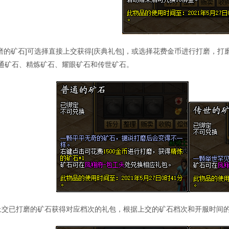
打磨的矿石]可选择直接上交获得[庆典礼包]，或选择花费金币进行打磨，
通矿石、精炼矿石、耀眼矿石和传世矿石。
上交已打磨的矿石获得对应档次的礼包，根据上交的矿石档次和开服时间