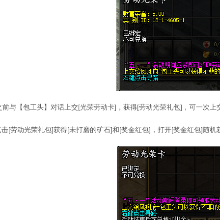
日之前与【包工头】对话上交[光荣劳动卡]，获得[劳动光荣礼包]，可一次
点击[劳动光荣礼包]获得[未打磨的矿石]和[奖金红包]，打开[奖金红包]随