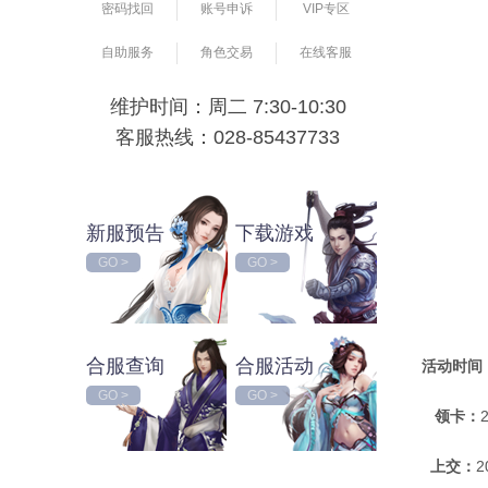
密码找回
账号申诉
VIP专区
自助服务
角色交易
在线客服
维护时间：周二 7:30-10:30
客服热线：028-85437733
新服预告
下载游戏
GO >
GO >
合服查询
合服活动
活动时间
GO >
GO >
领卡：
上交：
2