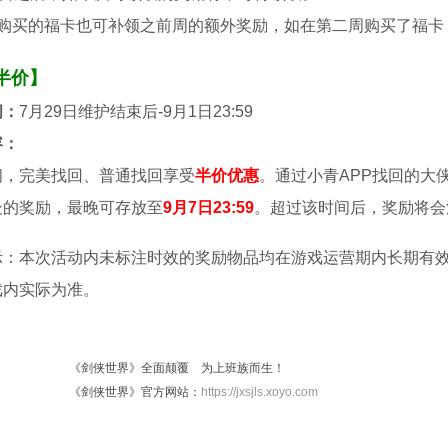
续购买的福卡也可补领之前周的额外奖励，如在第二周购买了福卡
半价】
间：
7月29日维护结束后-9月1日23:59
容：
间，完美找回、普通找回享受
半价优惠
。通过小青APP找回的大
处的奖励，最晚可存放至
9月7日23:59
。超过该时间后，奖励将会
示：本次活动内未标注时效的奖励物品均在游戏运营期内长期有
戏内实际为准。
《剑侠世界》全面颠覆 为上班族而生！
《剑侠世界》官方网站：
https://jxsjls.xoyo.com