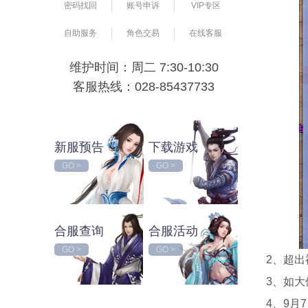
密码找回
账号申诉
VIP专区
自助服务
角色交易
在线客服
维护时间：周二 7:30-10:30
客服热线：028-85437733
新服预告
下载游戏
GO >
GO >
合服查询
合服活动
GO >
GO >
2、超
3、如
4、9月