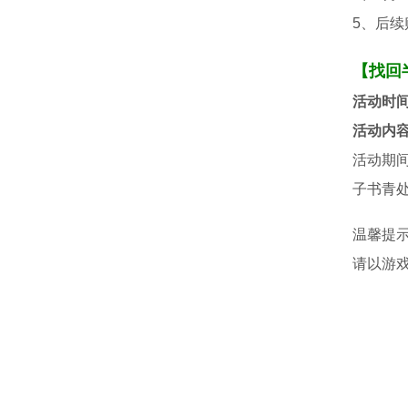
5、后
【找回
活动时
活动内
活动期
子书青
温馨提
请以游