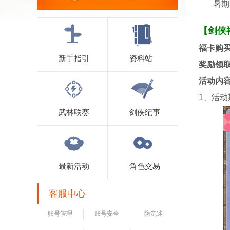
暑期福
【剑侠
福卡购
新手指引
资料站
奖励领
活动内
1、活
武林联赛
剑侠纪事
最新活动
角色交易
客服中心
账号管理
账号安全
防沉迷