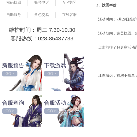
密码找回
账号申诉
VIP专区
2、找回半价
自助服务
角色交易
在线客服
活动时间：7月29日维护结束
维护时间：周二 7:30-10:30
活动期间，完美找回、
客服热线：028-85437733
点击前往
了解更多活动
新服预告
下载游戏
GO >
GO >
江湖虽远，有您不孤单
合服查询
合服活动
GO >
GO >